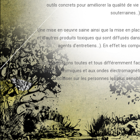
outils concrets pour améliorer la qualité de vie
souterraines…)
Une mise en oeuvre saine ainsi que la mise en place
et d’autres produits toxiques qui sont diffusés dans 
agents d’entretiens…). En effet les compos
Nous réagissons toutes et tous différemment face 
produits chimiques et aux ondes électromagnétique
focaliser sur les personnes les plus sensi